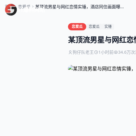
首页
恋爱瓜
某顶流男星与网红恋情实锤，酒店同住画面曝...
51爆料网站
恋爱瓜
恋爱瓜
实锤
某顶流男星与网红恋
狗仔队老王
1小时前
34.6万