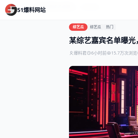
首页
综艺瓜
某综艺嘉宾名单曝光， controver...
51爆料网站
综艺瓜
综艺瓜
热门
某综艺嘉宾名单曝光， c
爆料君
6小时前
15.7万次浏览