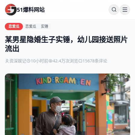
首页
恋爱瓜
某男星隐婚生子实锤，幼儿园接送照片流出
51爆料网站
恋爱瓜
恋爱瓜
实锤
某男星隐婚生子实锤，幼儿园接送照片
流出
资深娱记
10小时前
42.4万次浏览
15678条评论